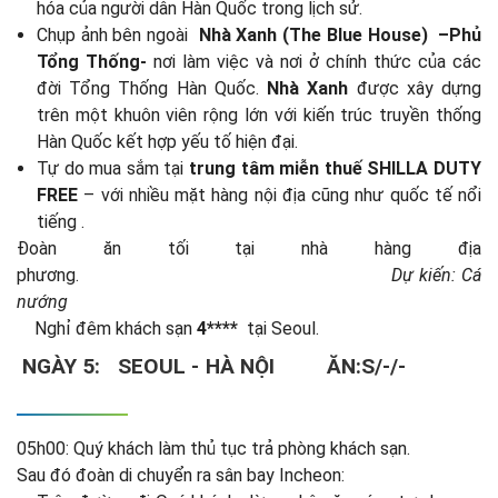
hóa của người dân Hàn Quốc trong lịch sử.
Chụp ảnh bên ngoài
Nhà Xanh (The Blue House) –Phủ
Tổng Thống-
nơi làm việc và nơi ở chính thức của các
đời Tổng Thống Hàn Quốc.
Nhà Xanh
được xây dựng
trên một khuôn viên rộng lớn với kiến trúc truyền thống
Hàn Quốc kết hợp yếu tố hiện đại.
Tự do mua sắm tại
trung tâm miễn thuế SHILLA DUTY
FREE
– với nhiều mặt hàng nội địa cũng như quốc tế nổi
tiếng .
Đoàn ăn tối tại nhà hàng địa
phương.
Dự kiến: Cá
nướng
Nghỉ đêm khách sạn
4****
tại Seoul.
NGÀY 5: SEOUL
-
HÀ NỘI
ĂN:S/-/-
05h00: Quý khách làm thủ tục trả phòng khách sạn.
Sau đó đoàn di chuyển ra sân bay Incheon: