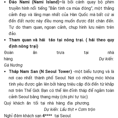
Đảo Nami (Nami Island)–
là bối cảnh quay bộ phim
truyền hình nổi tiếng “Bản tình ca mùa đông”, một thắng
cảnh đẹp và lãng mạn nhất của Hàn Quốc mà bất cứ ai
đến đất nước này đều mong muốn được đặt chân đến.
Tự do tham quan, ngoạn cảnh, chụp hình lưu niệm trên
đảo.
Tham quan và hái táo tại nông trại. ( hái theo quy
định nông trại)
Đoàn ăn trưa tại nhà
hàng.
Dự kiến:
Gà Nướng
Tháp Nam San (N Seoul Tower)
-một biểu tượng và là
nơi cao nhất thành phố Seoul. Nơi có những móc khóa
tình yêu được gắn lên bởi hàng triệu cặp đôi đến từ khắp
nơi trên Thế Giới. Bạn có thể lên đỉnh tháp để ngắm toàn
cảnh Seoul bằng thang máy (chi phí tự túc).
Quý khách ăn tối tại nhà hàng địa phương.
Dự kiến: Lẩu thịt + Cơm trộn
Nghỉ đêm khách sạn
4****
tại Seoul.