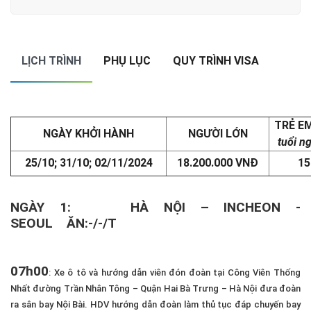
LỊCH TRÌNH
PHỤ LỤC
QUY TRÌNH VISA
TRẺ E
NGÀY KHỞI HÀNH
NGƯỜI LỚN
tuổi n
25/10; 31/10; 02/11/2024
18.200.000 VNĐ
15
NGÀY 1: HÀ NỘI –
INCHEON -
SEOUL
ĂN:-/-/
T
07h00
: Xe ô tô và hướng dẫn viên đón đoàn tại Công Viên Thống
Nhất đường Trần Nhân Tông – Quận Hai Bà Trưng – Hà Nội đưa đoàn
ra sân bay Nội Bài. HDV hướng dẫn đoàn làm thủ tục đáp chuyến bay