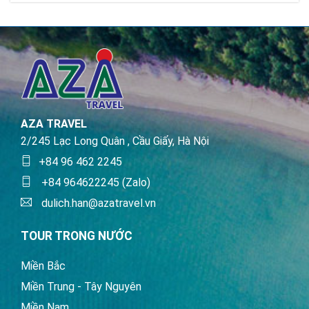
AZA TRAVEL
2/245 Lạc Long Quân , Cầu Giấy, Hà Nội
+84 96 462 2245
+84 964622245 (Zalo)
dulich.han@azatravel.vn
TOUR TRONG NƯỚC
Miền Bắc
Miền Trung - Tây Nguyên
Miền Nam